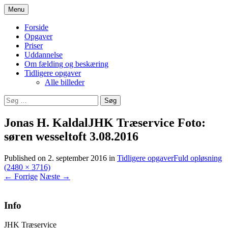
Hop
Menu
til
Træfældning, beskæring og service ydelser
JHK Træservice
indhold
Forside
Opgaver
Priser
Uddannelse
Om fælding og beskæring
Tidligere opgaver
Alle billeder
Søg
efter:
Jonas H. KaldalJHK Træservice Foto:
søren wesseltoft 3.08.2016
Published on
2. september 2016
in
Tidligere opgaver
Fuld opløsning
(2480 × 3716)
←
Forrige
Næste
→
Info
JHK Træservice