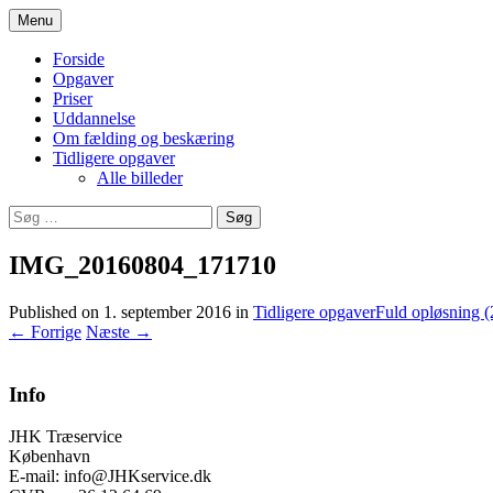
Hop
Menu
til
Træfældning, beskæring og service ydelser
JHK Træservice
indhold
Forside
Opgaver
Priser
Uddannelse
Om fælding og beskæring
Tidligere opgaver
Alle billeder
Søg
efter:
IMG_20160804_171710
Published on
1. september 2016
in
Tidligere opgaver
Fuld opløsning 
←
Forrige
Næste
→
Info
JHK Træservice
København
E-mail: info@JHKservice.dk