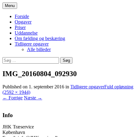
Hop
Menu
til
Træfældning, beskæring og service ydelser
JHK Træservice
indhold
Forside
Opgaver
Priser
Uddannelse
Om fælding og beskæring
Tidligere opgaver
Alle billeder
Søg
efter:
IMG_20160804_092930
Published on
1. september 2016
in
Tidligere opgaver
Fuld opløsning
(2592 × 1944)
←
Forrige
Næste
→
Info
JHK Træservice
København