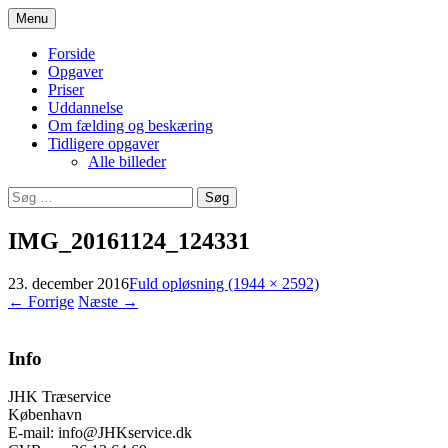
Hop
Menu
til
Træfældning, beskæring og service ydelser
JHK Træservice
indhold
Forside
Opgaver
Priser
Uddannelse
Om fælding og beskæring
Tidligere opgaver
Alle billeder
Søg
efter:
IMG_20161124_124331
23. december 2016
Fuld opløsning (1944 × 2592)
←
Forrige
Næste
→
Info
JHK Træservice
København
E-mail: info@JHKservice.dk